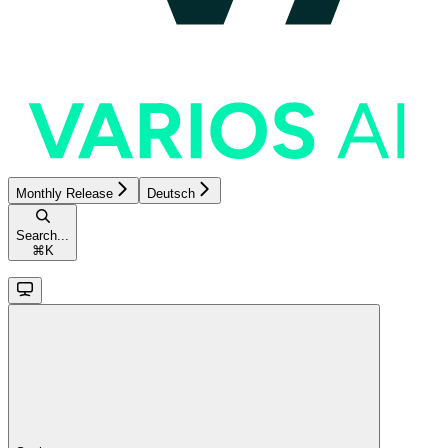
Monthly Release
Deutsch
Search...
⌘
K