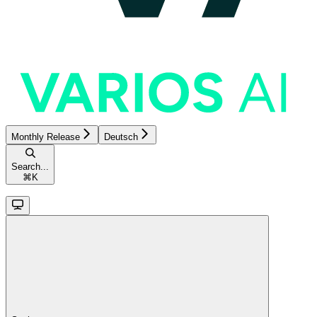
Monthly Release
Deutsch
Search...
⌘
K