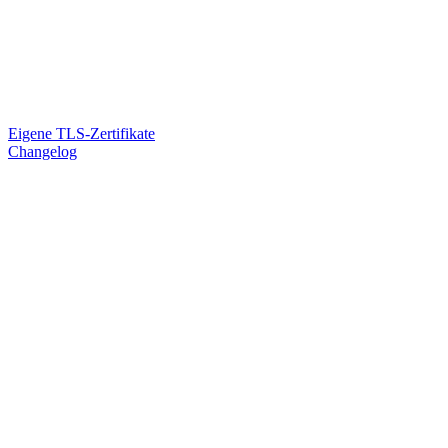
Eigene TLS-Zertifikate
Changelog