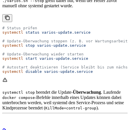
greift daher nur, wenn der Helfer zuvor
./varios.sh --stop
manuell ohne systemd gestartet wurde.
# Status prüfen
systemctl
 status
 varios-update.service
# Update-Überwachung stoppen (z. B. vor Wartungsarbeite
systemctl
 stop
 varios-update.service
# Update-Überwachung wieder starten
systemctl
 start
 varios-update.service
# Autostart deaktivieren (Service bleibt bis zum nächst
systemctl
 disable
 varios-update.service
beendet die Update-
Überwachung
. Laufende
systemctl stop
-Befehle innerhalb eines Updates können dabei
docker compose
unterbrochen werden, weil systemd den Service-Prozess und seine
Kindprozesse beendet (
).
KillMode=control-group