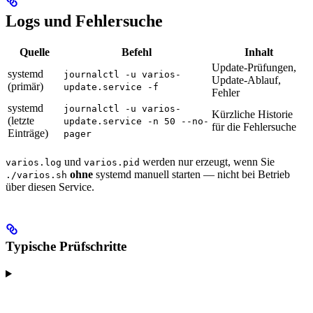
Logs und Fehlersuche
Quelle
Befehl
Inhalt
Update-Prüfungen,
systemd
journalctl -u varios-
Update-Ablauf,
(primär)
update.service -f
Fehler
systemd
journalctl -u varios-
Kürzliche Historie
(letzte
update.service -n 50 --no-
für die Fehlersuche
Einträge)
pager
und
werden nur erzeugt, wenn Sie
varios.log
varios.pid
ohne
systemd manuell starten — nicht bei Betrieb
./varios.sh
über diesen Service.
Typische Prüfschritte