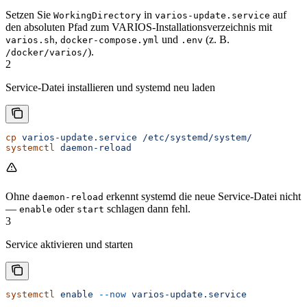
Setzen Sie
in
auf
WorkingDirectory
varios-update.service
den absoluten Pfad zum VARIOS-Installationsverzeichnis mit
,
und
(z. B.
varios.sh
docker-compose.yml
.env
).
/docker/varios/
2
Service-Datei installieren und systemd neu laden
cp
 varios-update.service
 /etc/systemd/system/
systemctl
 daemon-reload
Ohne
erkennt systemd die neue Service-Datei nicht
daemon-reload
—
oder
schlagen dann fehl.
enable
start
3
Service aktivieren und starten
systemctl
 enable
 --now
 varios-update.service