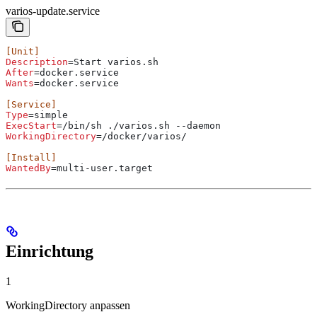
varios-update.service
[Unit]
Description
=Start varios.sh
After
=docker.service
Wants
=docker.service
[Service]
Type
=simple
ExecStart
=/bin/sh ./varios.sh --daemon
WorkingDirectory
=/docker/varios/
[Install]
WantedBy
=multi-user.target
Einrichtung
1
WorkingDirectory anpassen