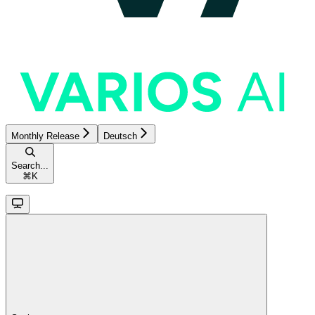
Monthly Release
Deutsch
Search...
⌘
K