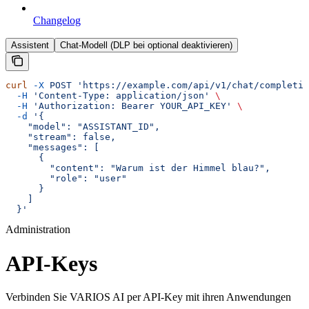
Changelog
Assistent
Chat-Modell (DLP bei optional deaktivieren)
curl
 -X
 POST
 'https://example.com/api/v1/chat/completio
  -H
 'Content-Type: application/json'
 \
  -H
 'Authorization: Bearer YOUR_API_KEY'
 \
  -d
 '{
    "model": "ASSISTANT_ID",
    "stream": false,
    "messages": [
      {
        "content": "Warum ist der Himmel blau?",
        "role": "user"
      }
    ]
  }'
Administration
API-Keys
Verbinden Sie VARIOS AI per API-Key mit ihren Anwendungen