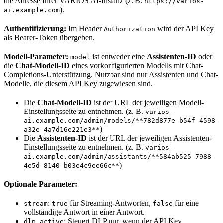
die Adresse Ihrer VARIOS AI-Instanz (z. B.
https://varios-
).
ai.example.com
Authentifizierung:
Im Header
wird der API Key
Authorization
als Bearer-Token übergeben.
Modell-Parameter:
ist entweder eine
Assistenten-ID
oder
model
die
Chat-Modell-ID
eines vorkonfigurierten Modells mit Chat-
Completions-Unterstützung. Nutzbar sind nur Assistenten und Chat-
Modelle, die diesem API Key zugewiesen sind.
Die
Chat-Modell-ID
ist der URL der jeweiligen Modell-
Einstellungsseite zu entnehmen. (z. B.
varios-
ai.example.com/admin/models/**782d877e-b54f-4598-
)
a32e-4a7d16e221e3**
Die
Assistenten-ID
ist der URL der jeweiligen Assistenten-
Einstellungsseite zu entnehmen. (z. B.
varios-
ai.example.com/admin/assistants/**584ab525-7988-
)
4e5d-8140-b03e4c9ee66c**
Optionale Parameter:
:
für Streaming-Antworten,
für eine
stream
true
false
vollständige Antwort in einer Antwort.
: Steuert DLP nur, wenn der API Key
dlp_active