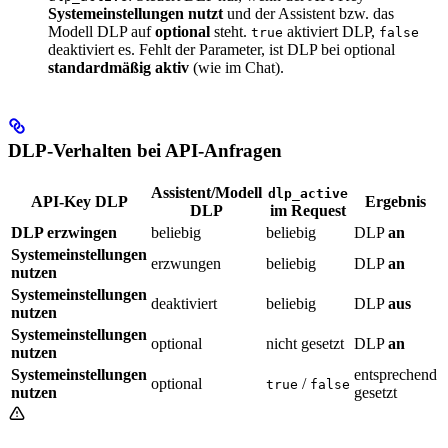
Systemeinstellungen nutzt
und der Assistent bzw. das
Modell DLP auf
optional
steht.
aktiviert DLP,
true
false
deaktiviert es. Fehlt der Parameter, ist DLP bei optional
standardmäßig aktiv
(wie im Chat).
DLP-Verhalten bei API-Anfragen
Assistent/Modell
dlp_active
API-Key DLP
Ergebnis
DLP
im Request
DLP erzwingen
beliebig
beliebig
DLP
an
Systemeinstellungen
erzwungen
beliebig
DLP
an
nutzen
Systemeinstellungen
deaktiviert
beliebig
DLP
aus
nutzen
Systemeinstellungen
optional
nicht gesetzt
DLP
an
nutzen
Systemeinstellungen
entsprechend
optional
/
true
false
nutzen
gesetzt