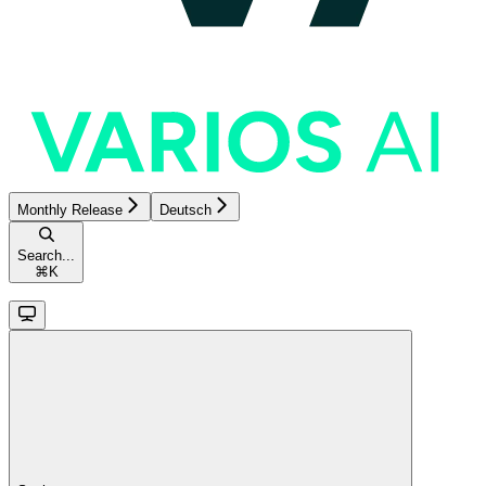
Monthly Release
Deutsch
Search...
⌘
K