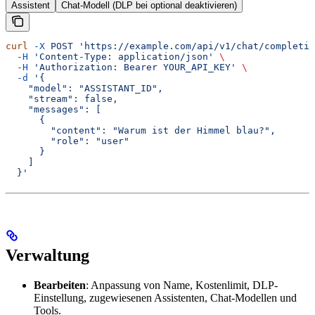
Assistent
Chat-Modell (DLP bei optional deaktivieren)
curl
 -X
 POST
 'https://example.com/api/v1/chat/completio
  -H
 'Content-Type: application/json'
 \
  -H
 'Authorization: Bearer YOUR_API_KEY'
 \
  -d
 '{
    "model": "ASSISTANT_ID",
    "stream": false,
    "messages": [
      {
        "content": "Warum ist der Himmel blau?",
        "role": "user"
      }
    ]
  }'
Verwaltung
Bearbeiten
: Anpassung von Name, Kostenlimit, DLP-
Einstellung, zugewiesenen Assistenten, Chat-Modellen und
Tools.