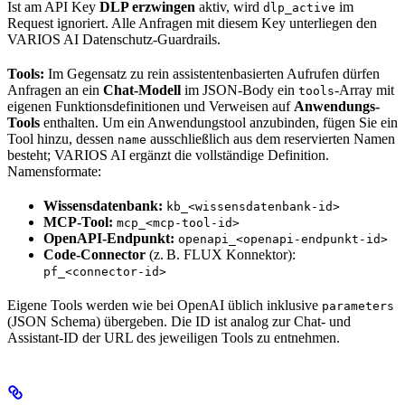
Ist am API Key
DLP erzwingen
aktiv, wird
im
dlp_active
Request ignoriert. Alle Anfragen mit diesem Key unterliegen den
VARIOS AI Datenschutz-Guardrails.
Tools:
Im Gegensatz zu rein assistentenbasierten Aufrufen dürfen
Anfragen an ein
Chat-Modell
im JSON-Body ein
-Array mit
tools
eigenen Funktionsdefinitionen und Verweisen auf
Anwendungs-
Tools
enthalten. Um ein Anwendungstool anzubinden, fügen Sie ein
Tool hinzu, dessen
ausschließlich aus dem reservierten Namen
name
besteht; VARIOS AI ergänzt die vollständige Definition.
Namensformate:
Wissensdatenbank:
kb_<wissensdatenbank-id>
MCP-Tool:
mcp_<mcp-tool-id>
OpenAPI-Endpunkt:
openapi_<openapi-endpunkt-id>
Code-Connector
(z. B. FLUX Konnektor):
pf_<connector-id>
Eigene Tools werden wie bei OpenAI üblich inklusive
parameters
(JSON Schema) übergeben. Die ID ist analog zur Chat- und
Assistant-ID der URL des jeweiligen Tools zu entnehmen.