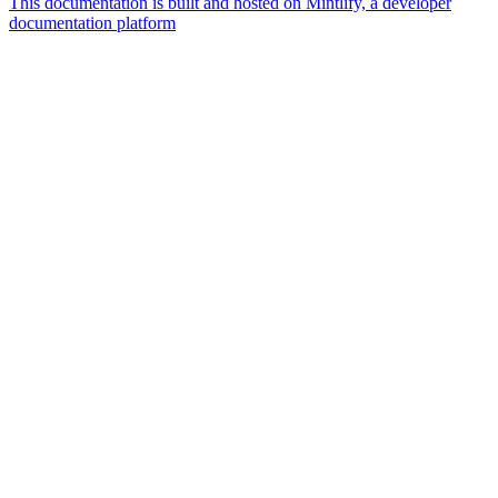
This documentation is built and hosted on Mintlify, a developer
documentation platform