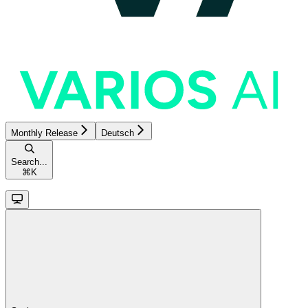
Monthly Release
Deutsch
Search...
⌘
K