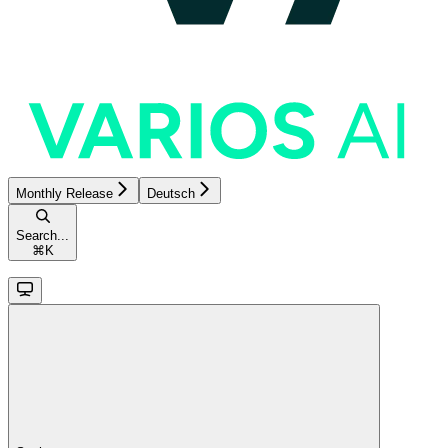
Monthly Release
Deutsch
Search...
⌘
K