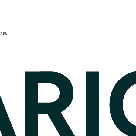
ther.