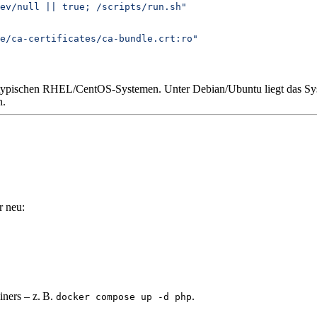
ev/null || true; /scripts/run.sh"
e/ca-certificates/ca-bundle.crt:ro"
 typischen RHEL/CentOS-Systemen. Unter Debian/Ubuntu liegt das S
n.
r neu:
iners – z. B.
.
docker compose up -d php