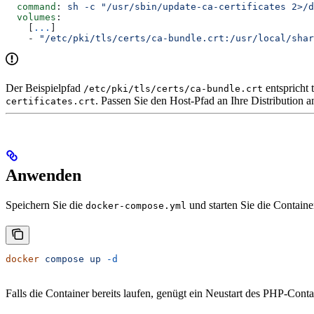
  command
: 
sh -c "/usr/sbin/update-ca-certificates 2>/d
  volumes
:
    [
...
]
    - 
"/etc/pki/tls/certs/ca-bundle.crt:/usr/local/shar
Der Beispielpfad
entspricht
/etc/pki/tls/certs/ca-bundle.crt
. Passen Sie den Host-Pfad an Ihre Distribution a
certificates.crt
Anwenden
Speichern Sie die
und starten Sie die Containe
docker-compose.yml
docker
 compose
 up
 -d
Falls die Container bereits laufen, genügt ein Neustart des PHP-Conta