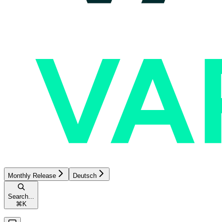
Monthly Release
Deutsch
Search...
⌘
K