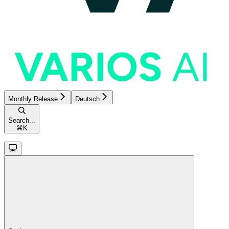
Monthly Release
Deutsch
Search...
⌘
K