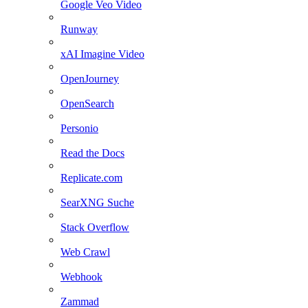
Google Veo Video
Runway
xAI Imagine Video
OpenJourney
OpenSearch
Personio
Read the Docs
Replicate.com
SearXNG Suche
Stack Overflow
Web Crawl
Webhook
Zammad