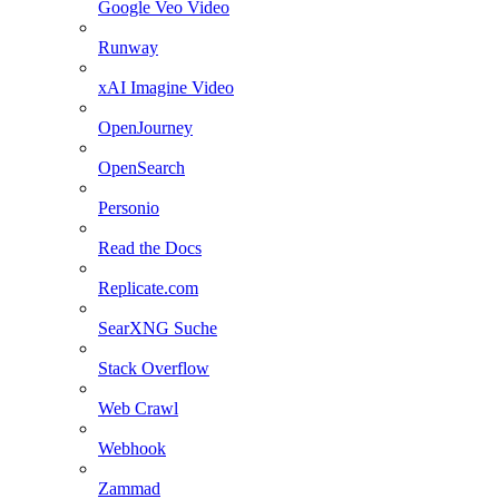
Google Veo Video
Runway
xAI Imagine Video
OpenJourney
OpenSearch
Personio
Read the Docs
Replicate.com
SearXNG Suche
Stack Overflow
Web Crawl
Webhook
Zammad