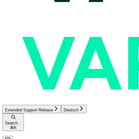
Extended Support Release
Deutsch
Search...
⌘
K