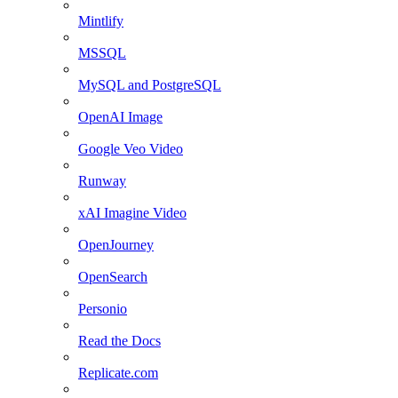
Mintlify
MSSQL
MySQL and PostgreSQL
OpenAI Image
Google Veo Video
Runway
xAI Imagine Video
OpenJourney
OpenSearch
Personio
Read the Docs
Replicate.com