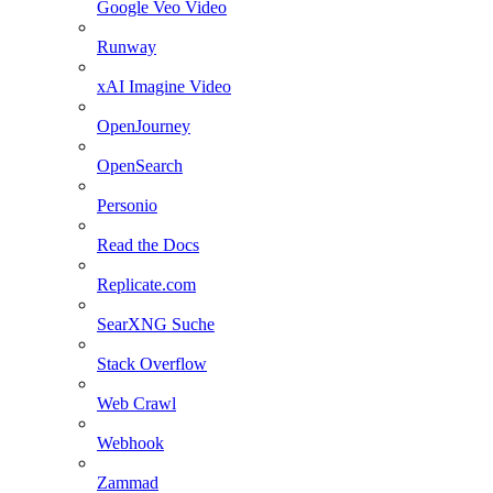
Google Veo Video
Runway
xAI Imagine Video
OpenJourney
OpenSearch
Personio
Read the Docs
Replicate.com
SearXNG Suche
Stack Overflow
Web Crawl
Webhook
Zammad