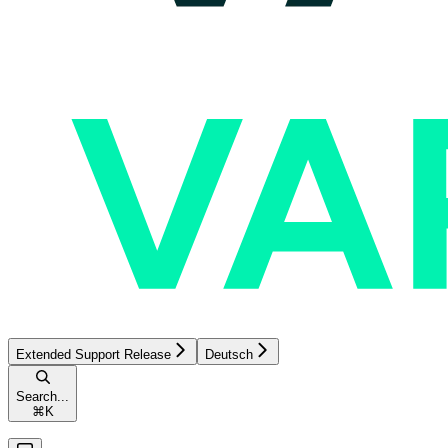
Extended Support Release
Deutsch
Search...
⌘
K