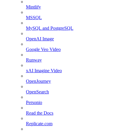
Mintlify
MSSQL
MySQL and PostgreSQL
OpenAI Image
Google Veo Video
Runway
xAI Imagine Video
OpenJourney
OpenSearch
Personio
Read the Docs
Replicate.com