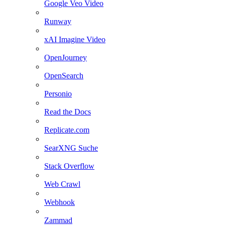
Google Veo Video
Runway
xAI Imagine Video
OpenJourney
OpenSearch
Personio
Read the Docs
Replicate.com
SearXNG Suche
Stack Overflow
Web Crawl
Webhook
Zammad