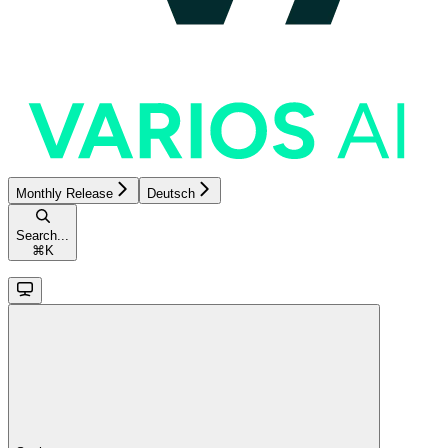
Monthly Release
Deutsch
Search...
⌘
K