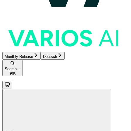
Monthly Release
Deutsch
Search...
⌘
K