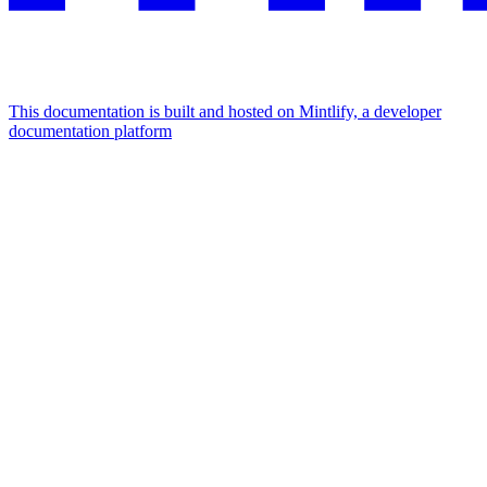
This documentation is built and hosted on Mintlify, a developer
documentation platform