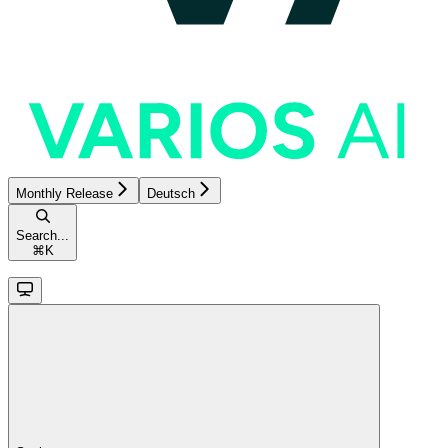
Monthly Release
Deutsch
Search...
⌘
K