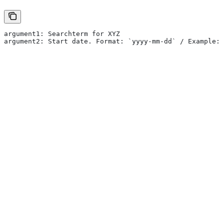
argument1: Searchterm for XYZ
argument2: Start date. Format: `yyyy-mm-dd` / Example: 