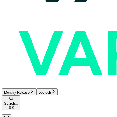
Monthly Release
Deutsch
Search...
⌘
K