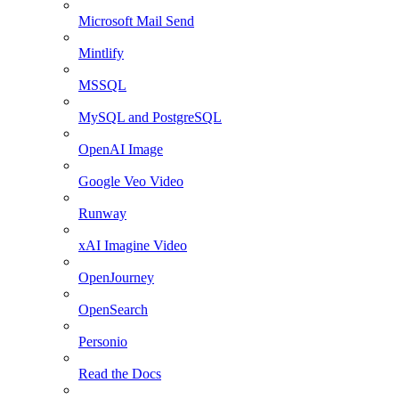
Microsoft Mail Send
Mintlify
MSSQL
MySQL and PostgreSQL
OpenAI Image
Google Veo Video
Runway
xAI Imagine Video
OpenJourney
OpenSearch
Personio
Read the Docs