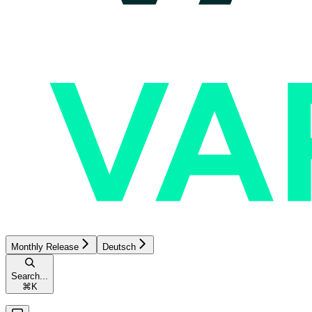
Monthly Release
Deutsch
Search...
⌘
K