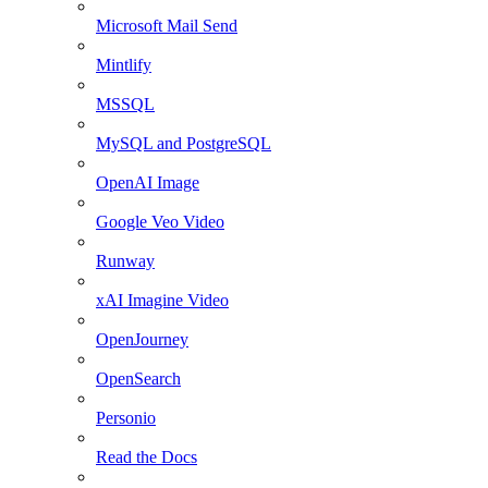
Microsoft Mail Send
Mintlify
MSSQL
MySQL and PostgreSQL
OpenAI Image
Google Veo Video
Runway
xAI Imagine Video
OpenJourney
OpenSearch
Personio
Read the Docs