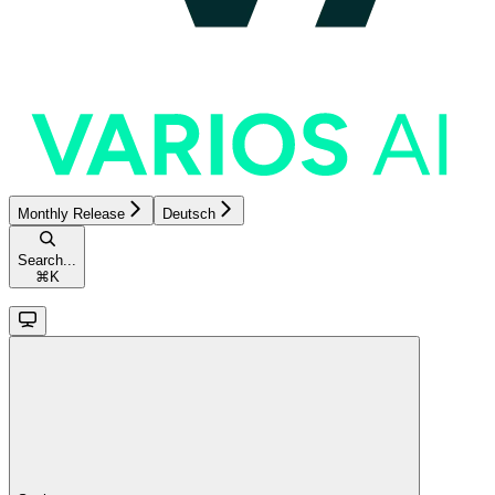
Monthly Release
Deutsch
Search...
⌘
K